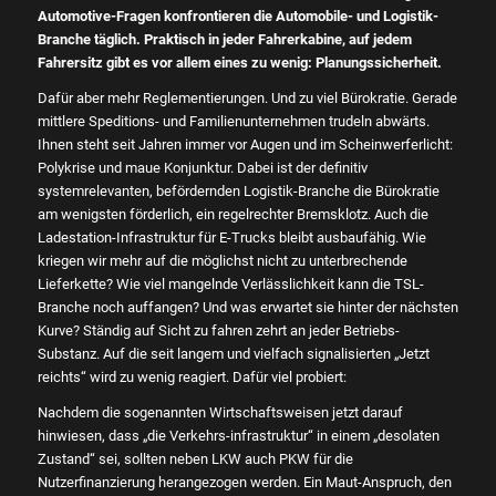
Automotive-Fragen konfrontieren die Automobile- und Logistik-
Branche täglich. Praktisch in jeder Fahrerkabine, auf jedem
Fahrersitz gibt es vor allem eines zu wenig: Planungssicherheit.
Dafür aber mehr Reglementierungen. Und zu viel Bürokratie. Gerade
mittlere Speditions- und Familienunternehmen trudeln abwärts.
Ihnen steht seit Jahren immer vor Augen und im Scheinwerferlicht:
Polykrise und maue Konjunktur. Dabei ist der definitiv
systemrelevanten, befördernden Logistik-Branche die Bürokratie
am wenigsten förderlich, ein regelrechter Bremsklotz. Auch die
Ladestation-Infrastruktur für E-Trucks bleibt ausbaufähig. Wie
kriegen wir mehr auf die möglichst nicht zu unterbrechende
Lieferkette? Wie viel mangelnde Verlässlichkeit kann die TSL-
Branche noch auffangen? Und was erwartet sie hinter der nächsten
Kurve? Ständig auf Sicht zu fahren zehrt an jeder Betriebs-
Substanz. Auf die seit langem und vielfach signalisierten „Jetzt
reichts“ wird zu wenig reagiert. Dafür viel probiert:
Nachdem die sogenannten Wirtschaftsweisen jetzt darauf
hinwiesen, dass „die Verkehrs-infrastruktur“ in einem „desolaten
Zustand“ sei, sollten neben LKW auch PKW für die
Nutzerfinanzierung herangezogen werden. Ein Maut-Anspruch, den