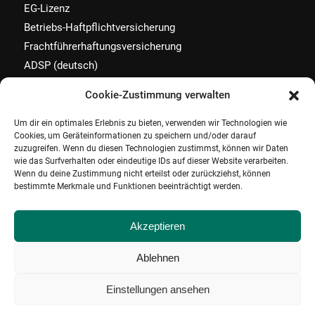
EG-Lizenz
Betriebs-Haftpflichtversicherung
Frachtführerhaftungsversicherung
ADSP (deutsch)
Cookie-Zustimmung verwalten
Um dir ein optimales Erlebnis zu bieten, verwenden wir Technologien wie
Cookies, um Geräteinformationen zu speichern und/oder darauf
KONTAKT
zuzugreifen. Wenn du diesen Technologien zustimmst, können wir Daten
wie das Surfverhalten oder eindeutige IDs auf dieser Website verarbeiten.
Diversa Hambach GmbH
Wenn du deine Zustimmung nicht erteilst oder zurückziehst, können
Industriestraße 48/1
bestimmte Merkmale und Funktionen beeinträchtigt werden.
D-71272 Renningen
Tel.: +49-7159-40849-200
Fax: +49-7159-40849-620
Akzeptieren
info (at) diversa-gmbh.com
Ablehnen
Einstellungen ansehen