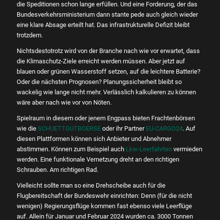
die Speditionen schon lange erfüllen. Und eine Forderung, der das
Bundesverkehrsministerium dann stante pede auch gleich wieder
eine klare Absage erteilt hat. Das infrastrukturelle Defizit bleibt
trotzdem.
Nichtsdestotrotz wird von der Branche nach wie vor erwartet, dass
die Klimaschutz-Ziele erreicht werden müssen. Aber jetzt auf
blauen oder grünen Wasserstoff setzen, auf die leichtere Batterie?
Oder die nächsten Prognosen? Planungssicherheit bleibt so
wackelig wie lange nicht mehr. Verlässlich kalkulieren zu können
wäre aber nach wie vor von Nöten.
Spielraum in diesem oder jenem Engpass bieten Frachtenbörsen
wie die
SCHUETTGUTBOERSE
oder ihr Partner
EU-CARGO24
. Auf
diesen Plattformen können sich Anbieter und Abnehmer
abstimmen. Können zum Beispiel auch
Lkw-Leerfahrten
vermieden
werden. Eine funktionale Vernetzung dreht an den richtigen
Schrauben. Am richtigen Rad.
Vielleicht sollte man so eine Drehscheibe auch für die
Flugbereitschaft der Bundeswehr einrichten: Denn (für die nicht
wenigen) Regierungsflüge kommen fast ebenso viele Leerflüge
auf. Allein für Januar und Februar 2024 wurden ca. 3000 Tonnen