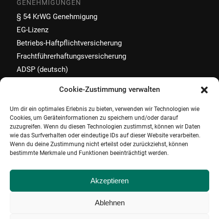
GENEHMIGUNGEN
§ 54 KrWG Genehmigung
EG-Lizenz
Betriebs-Haftpflichtversicherung
Frachtführerhaftungsversicherung
ADSP (deutsch)
Cookie-Zustimmung verwalten
Um dir ein optimales Erlebnis zu bieten, verwenden wir Technologien wie
Cookies, um Geräteinformationen zu speichern und/oder darauf
KONTAKT
zuzugreifen. Wenn du diesen Technologien zustimmst, können wir Daten
wie das Surfverhalten oder eindeutige IDs auf dieser Website verarbeiten.
Diversa Hambach GmbH
Wenn du deine Zustimmung nicht erteilst oder zurückziehst, können
Industriestraße 48/1
bestimmte Merkmale und Funktionen beeinträchtigt werden.
D-71272 Renningen
Tel.: +49-7159-40849-200
Fax: +49-7159-40849-620
Akzeptieren
info (at) diversa-gmbh.com
Ablehnen