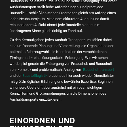
Bauaushub, belasteter Erdaushub und seine Entsorgung: effizienter
Aushubtransport stellt hohe Anforderungen. Und prägt jede
Baustelle – schließlich stehen Erdarbeiten gleich am Anfang eines
jeden Neubauprojekts. Mit einem akkuraten Aushub und damit
reibungslosem Auftakt nimmt jede Baustelle nicht nur im
übertragenen Sinne gleich richtig an Fahrt auf.
Zu den Kernaufgaben jedes Aushub-Transporteurs zählen dabei
eine umfassende Planung und Vorbereitung, die Organisation der
optimalen Fahrzeugwahl, die Koordination der verschiedenen
Timings und – eine lösungsstarke Entsorgung. Wie wir sehen
werden, ist gerade die Entsorgung von Erdaushub und Bauschutt
sehr komplex und problematisch. Analog zum
Bauschutttransport
und der
Baustofflogistik
braucht es hier auch wieder Dienstleister
mit größtmöglicher Erfahrung und bewährter Expertise. Beginnen
wir unsere Übersicht aber zunächst mit ein paar wichtigen
Kennziffern und Größenordnungen, um die Dimensionen des
Aushubtransports einzutaxieren.
EINORDNEN UND