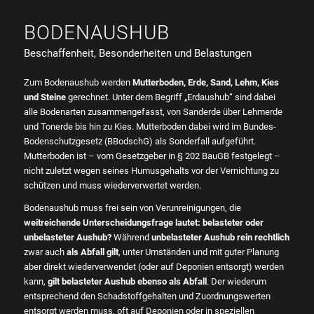
BODENAUSHUB
Beschaffenheit, Besonderheiten und Belastungen
Zum Bodenaushub werden
Mutterboden, Erde, Sand, Lehm, Kies
und Steine
gerechnet. Unter dem Begriff „Erdaushub“ sind dabei
alle Bodenarten zusammengefasst, von Sanderde über Lehmerde
und Tonerde bis hin zu Kies. Mutterboden dabei wird im Bundes-
Bodenschutzgesetz (BBodschG) als Sonderfall aufgeführt.
Mutterboden ist – vom Gesetzgeber in § 202 BauGB festgelegt –
nicht zuletzt wegen seines Humusgehalts vor der Vernichtung zu
schützen und muss wiederverwertet werden.
Bodenaushub muss frei sein von Verunreinigungen, die
weitreichende Unterscheidungsfrage lautet: belasteter oder
unbelasteter Aushub?
Während
unbelasteter Aushub rein rechtlich
zwar auch
als Abfall gilt
, unter Umständen und mit guter Planung
aber direkt wiederverwendet (oder auf Deponien entsorgt) werden
kann,
gilt belasteter Aushub ebenso als Abfall
. Der wiederum
entsprechend den Schadstoffgehalten und Zuordnungswerten
entsorgt werden muss, oft auf Deponien oder in speziellen